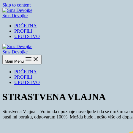
Skip to content
Sms Devojke
POČETNA
PROFILI
UPUTSTVO
Sms Devojke
Main Menu
POČETNA
PROFILI
UPUTSTVO
STRASTVENA VLAJNA
Strastvena Vlajna – Volim da upoznaje nove ljude i da se družim sa onima
pusti mi poruku, odgovaram 100%. Možda bude i nešto više od dopisi