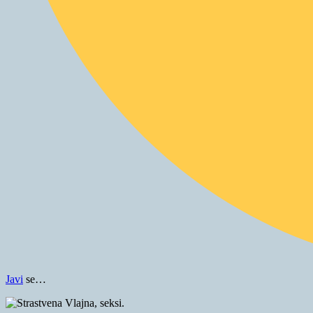
Javi
se…