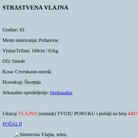
STRASTVENA VLAJNA
Godine:
43
Mesto stanovanja:
Požarevac
Visina/Težina:
168cm / 61kg
Oči:
Smeđe
Kosa:
Crvenkasto-smeđa
Horoskop:
Škorpija
Seksualno opredeljenje:
biseksualna
Ukucaj
VLAJNA
(razmak) TVOJU PORUKU i pošalji na broj
4407
POŠALJI