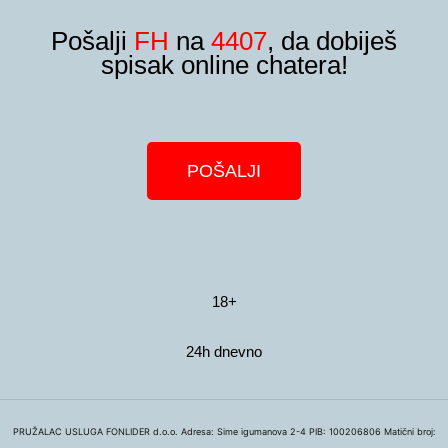
Pošalji
FH
na
4407
, da dobiješ
spisak online chatera!
POŠALJI
18+
24h dnevno
PRUŽALAC USLUGA FONLIDER d.o.o. Adresa: Sime igumanova 2-4 PIB: 100206806 Matični broj: