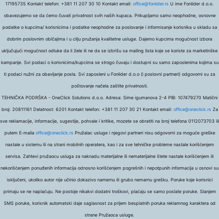
17195735 Kontakt telefon: +381 11 207 30 10 Kontakt email:
office@fonlider.rs
U ime Fonlider d.o.o.
obavezujemo se da ćemo čuvati privatnost svih naših kupaca. Prikupljamo samo neophodne, osnovne
podatke o kupcima/ korisnicima i podatke neophodne za poslovanje i informisanje korisnika u skladu sa
dobrim poslovnim običajima i u cilju pružanja kvalitetne usluge. Dajemo kupcima mogućnost izbora
uključujući mogućnost odluke da li žele ili ne da se izbrišu sa mailing lista koje se koriste za marketinške
kampanje. Svi podaci o korisnicima/kupcima se strogo čuvaju i dostupni su samo zaposlenima kojima su
ti podaci nužni za obavljanje posla. Svi zaposleni u Fonlider d.o.o (i poslovni partneri) odgovorni su za
poštovanje načela zaštite privatnosti.
TEHNIČKA PODRŠKA - OneClick Solutions d.o.o. Adresa: Sime igumanova 2-4 PIB: 107479270 Matični
broj: 20811161 Delatnost: 6201 Kontakt telefon: +381 11 207 30 21 Kontakt email:
office@oneclick.rs
Za
sve reklamacije, informacije, sugestije, pohvale i kritike, mozete se obratiti na broj telefona 0112073703 ili
putem E-maila
office@oneclick.rs
Pružalac usluge i njegovi partneri nisu odgovorni za moguće greške
nastale u sistemu ili na strani mobilnih operatera, kao i za sve tehničke probleme nastale korišćenjem
servisa. Zahtevi pružaocu usluga za naknadu materijalne ili nematerijalne štete nastale korišćenjem ili
nekorišćenjem ponuđenih informacija odnosno korišćenjem pogrešnih i nepotpunih informacija u osnovi su
isključeni, ukoliko autor nije učinio dokazivo namernu ili grubo nemarnu grešku. Poruke koje korisnici
primaju se ne naplaćuju. Ne postoje nikakvi dodatni troškovi, plaćaju se samo poslate poruke. Slanjem
SMS poruke, korisnik automatski daje saglasnost za prijem besplatnih poruka reklamnog karaktera od
strane Pružaoca usluge.