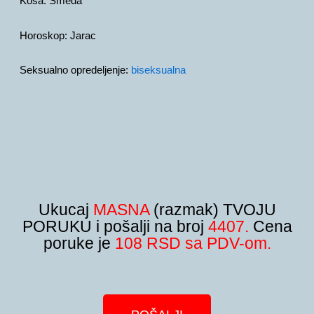
Kosa:
Smeđa
Horoskop:
Jarac
Seksualno opredeljenje:
biseksualna
Ukucaj
MASNA
(razmak) TVOJU
PORUKU i pošalji na broj
4407.
Cena
poruke je
108 RSD sa PDV-om.