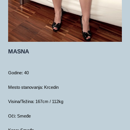
MASNA
Godine:
40
Mesto stanovanja:
Krcedin
Visina/Težina:
167cm / 112kg
Oči:
Smeđe