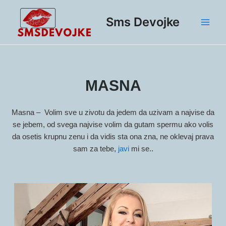
Skip
Main
to
Sms Devojke
Men
content
MASNA
Masna –
Volim sve u zivotu da jedem da uzivam a najvise da
se jebem, od svega najvise volim da gutam spermu ako volis
da osetis krupnu zenu i da vidis sta ona zna, ne oklevaj prava
sam za tebe,
javi
mi se..