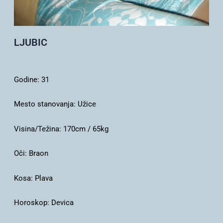
LJUBIC
Godine:
31
Mesto stanovanja:
Užice
Visina/Težina:
170cm / 65kg
Oči:
Braon
Kosa:
Plava
Horoskop:
Devica