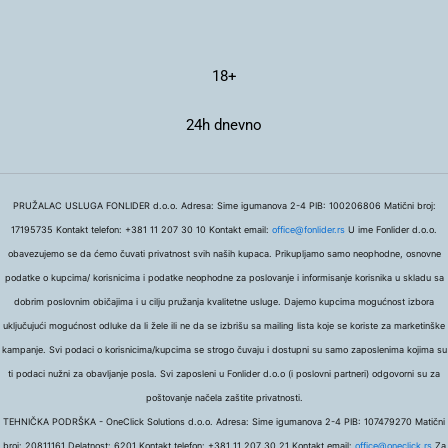
18+
24h dnevno
PRUŽALAC USLUGA FONLIDER d.o.o. Adresa: Sime igumanova 2-4 PIB: 100206806 Matični broj:
17195735 Kontakt telefon: +381 11 207 30 10 Kontakt email:
office@fonlider.rs
U ime Fonlider d.o.o.
obavezujemo se da ćemo čuvati privatnost svih naših kupaca. Prikupljamo samo neophodne, osnovne
podatke o kupcima/ korisnicima i podatke neophodne za poslovanje i informisanje korisnika u skladu sa
dobrim poslovnim običajima i u cilju pružanja kvalitetne usluge. Dajemo kupcima mogućnost izbora
uključujući mogućnost odluke da li žele ili ne da se izbrišu sa mailing lista koje se koriste za marketinške
kampanje. Svi podaci o korisnicima/kupcima se strogo čuvaju i dostupni su samo zaposlenima kojima su
ti podaci nužni za obavljanje posla. Svi zaposleni u Fonlider d.o.o (i poslovni partneri) odgovorni su za
poštovanje načela zaštite privatnosti.
TEHNIČKA PODRŠKA - OneClick Solutions d.o.o. Adresa: Sime igumanova 2-4 PIB: 107479270 Matični
broj: 20811161 Delatnost: 6201 Kontakt telefon: +381 11 207 30 21 Kontakt email:
office@oneclick.rs
Za