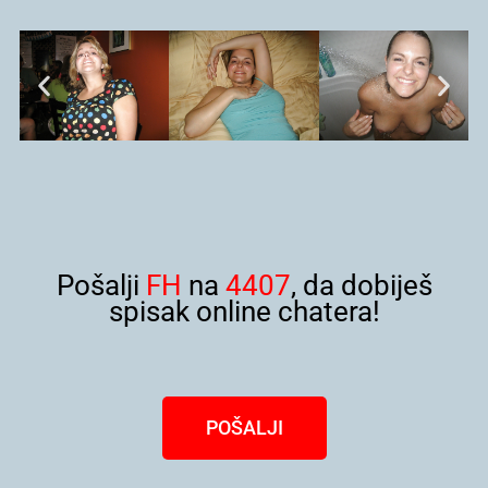
Pošalji
FH
na
4407
, da dobiješ
spisak online chatera!
POŠALJI