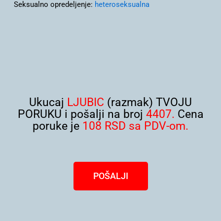
Seksualno opredeljenje:
heteroseksualna
Ukucaj
LJUBIC
(razmak) TVOJU
PORUKU i pošalji na broj
4407.
Cena
poruke je
108 RSD sa PDV-om.
POŠALJI