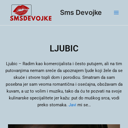
Skip
Main
to
Sms Devojke
Men
content
LJUBIC
Ljubic – Radim kao komercijalista i često putujem, ali na tim
putovanjima nemam sreće da upoznajem ljude koji žele da se
skuće i stvore topli dom i porodicu. Smatram da sam
posebna jer sam veoma romantična i osećajna, obožavam da
kuvam, a uz to volim i muziku, tako da ću te pozvati na svoje
kulinarske specijalitete jer kažu: put do muškog srca, vodi
preko stomaka.
Javi
mi se…