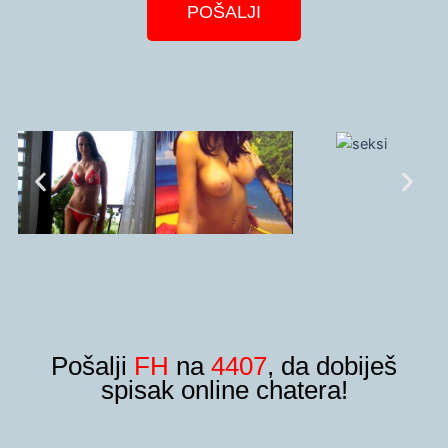
POŠALJI
Pošalji
FH
na
4407
, da dobiješ
spisak online chatera!