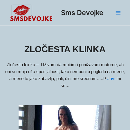
Skip
Main
to
Sms Devojke
Men
content
ZLOČESTA KLINKA
Zločesta klinka –
Uživam da mučim i ponižavam matorce, ah
oni su moja uža specijalnost, tako nemoćni u pogledu na mene,
a mene to jako zabavlja, pali, čini me srećnom….:P
Javi
mi
se…