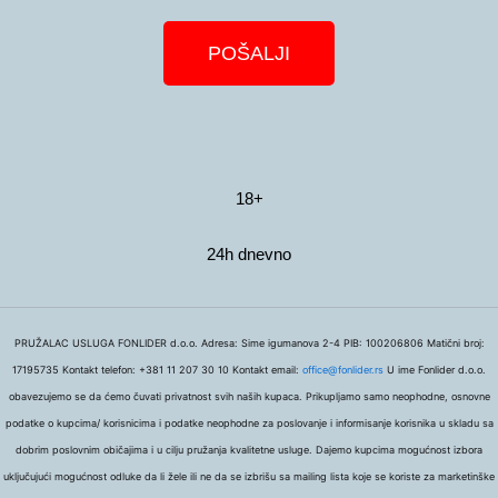
POŠALJI
18+
24h dnevno
PRUŽALAC USLUGA FONLIDER d.o.o. Adresa: Sime igumanova 2-4 PIB: 100206806 Matični broj:
17195735 Kontakt telefon: +381 11 207 30 10 Kontakt email:
office@fonlider.rs
U ime Fonlider d.o.o.
obavezujemo se da ćemo čuvati privatnost svih naših kupaca. Prikupljamo samo neophodne, osnovne
podatke o kupcima/ korisnicima i podatke neophodne za poslovanje i informisanje korisnika u skladu sa
dobrim poslovnim običajima i u cilju pružanja kvalitetne usluge. Dajemo kupcima mogućnost izbora
uključujući mogućnost odluke da li žele ili ne da se izbrišu sa mailing lista koje se koriste za marketinške