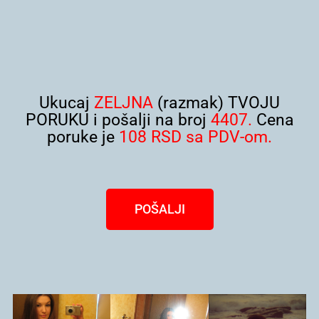
Ukucaj
ZELJNA
(razmak) TVOJU
PORUKU i pošalji na broj
4407.
Cena
poruke je
108 RSD sa PDV-om.
POŠALJI