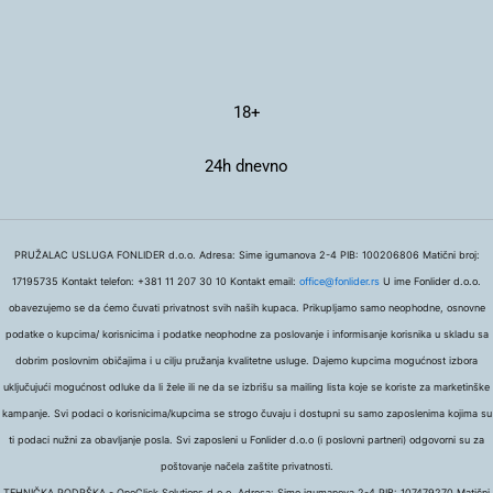
18+
24h dnevno
PRUŽALAC USLUGA FONLIDER d.o.o. Adresa: Sime igumanova 2-4 PIB: 100206806 Matični broj:
17195735 Kontakt telefon: +381 11 207 30 10 Kontakt email:
office@fonlider.rs
U ime Fonlider d.o.o.
obavezujemo se da ćemo čuvati privatnost svih naših kupaca. Prikupljamo samo neophodne, osnovne
podatke o kupcima/ korisnicima i podatke neophodne za poslovanje i informisanje korisnika u skladu sa
dobrim poslovnim običajima i u cilju pružanja kvalitetne usluge. Dajemo kupcima mogućnost izbora
uključujući mogućnost odluke da li žele ili ne da se izbrišu sa mailing lista koje se koriste za marketinške
kampanje. Svi podaci o korisnicima/kupcima se strogo čuvaju i dostupni su samo zaposlenima kojima su
ti podaci nužni za obavljanje posla. Svi zaposleni u Fonlider d.o.o (i poslovni partneri) odgovorni su za
poštovanje načela zaštite privatnosti.
TEHNIČKA PODRŠKA - OneClick Solutions d.o.o. Adresa: Sime igumanova 2-4 PIB: 107479270 Matični