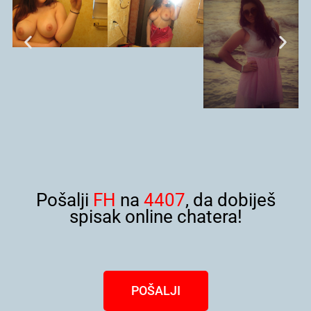
Pošalji
FH
na
4407
, da dobiješ
spisak online chatera!
POŠALJI