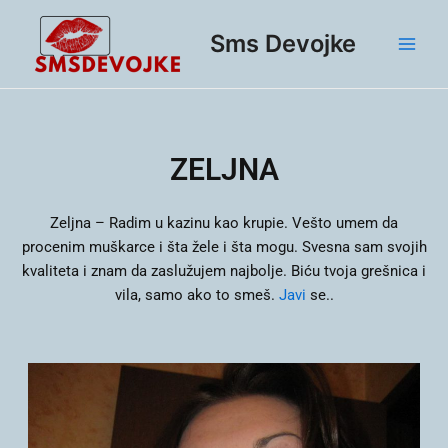
Skip
Main
to
Sms Devojke
Men
content
ZELJNA
Zeljna –
Radim u kazinu kao krupie. Vešto umem da
procenim muškarce i šta žele i šta mogu. Svesna sam svojih
kvaliteta i znam da zaslužujem najbolje. Biću tvoja grešnica i
vila, samo ako to smeš.
Javi
se..