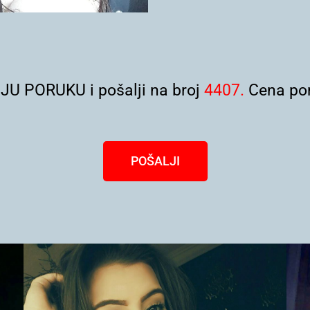
U PORUKU i pošalji na broj
4407.
Cena por
POŠALJI