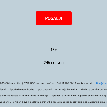
POŠALJI
18+
24h dnevno
806 Matični broj: 17195735 Kontakt telefon: +381 11 207 30 10 Kontakt email:
office@fonl
icima i podatke neophodne za poslovanje i informisanje korisnika u skladu sa dobrim poslov
 lista koje se koriste za marketinške kampanje. Svi podaci o korisnicima/kupcima se strogo čuvaj
aposleni u Fonlider d.o.o (i poslovni partneri) odgovorni su za poštovanje načela zaštite privat