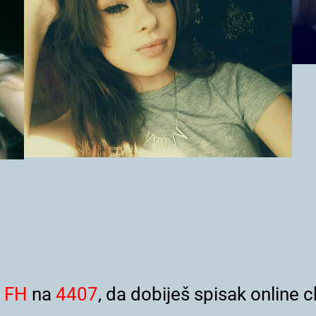
i
FH
na
4407
, da dobiješ spisak online c