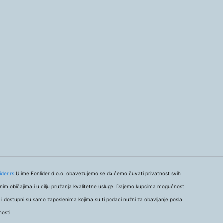
ider.rs
U ime Fonlider d.o.o. obavezujemo se da ćemo čuvati privatnost svih
nim običajima i u cilju pružanja kvalitetne usluge. Dajemo kupcima mogućnost
u i dostupni su samo zaposlenima kojima su ti podaci nužni za obavljanje posla.
nosti.