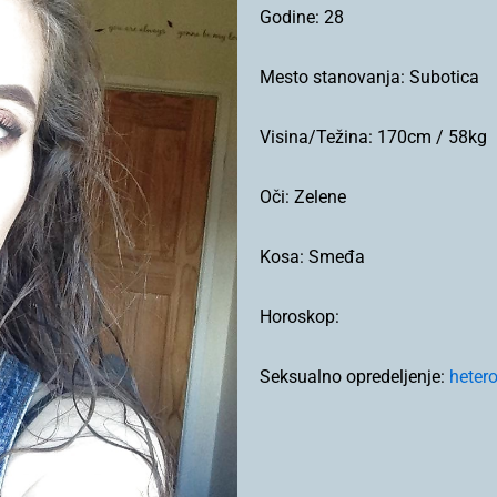
Godine:
28
Mesto stanovanja:
Subotica
Visina/Težina:
170cm / 58kg
Oči:
Zelene
Kosa:
Smeđa
Horoskop:
Seksualno opredeljenje:
heter