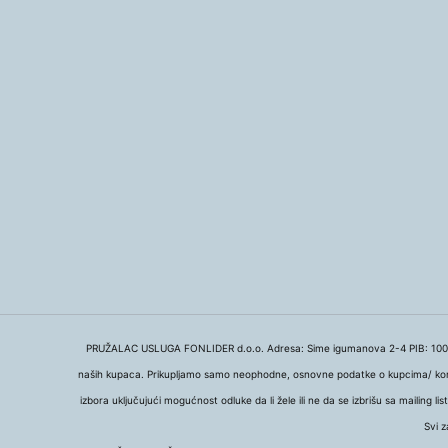
PRUŽALAC USLUGA FONLIDER d.o.o. Adresa: Sime igumanova 2-4 PIB: 100206
naših kupaca. Prikupljamo samo neophodne, osnovne podatke o kupcima/ korisn
izbora uključujući mogućnost odluke da li žele ili ne da se izbrišu sa mailing
Svi z