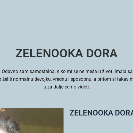
ZELENOOKA DORA
. Odavno sam samostalna, niko mi se ne meša u život. Imala sa
o želiš normalnu devojku, vrednu i sposobnu, a pritom si takav
a za dalje ćemo videti.
ZELENOOKA DOR