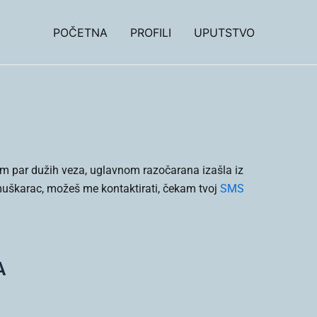
POČETNA
PROFILI
UPUTSTVO
m par dužih veza, uglavnom razočarana izašla iz
 muškarac, možeš me kontaktirati, čekam tvoj
SMS
A