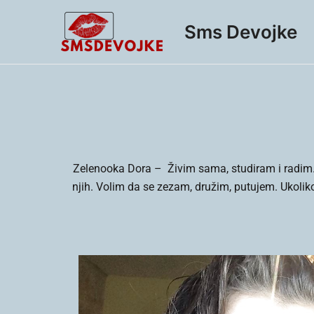
Skip
to
Sms Devojke
content
Zelenooka Dora –
Živim sama, studiram i radim
njih. Volim da se zezam, družim, putujem. Ukolik