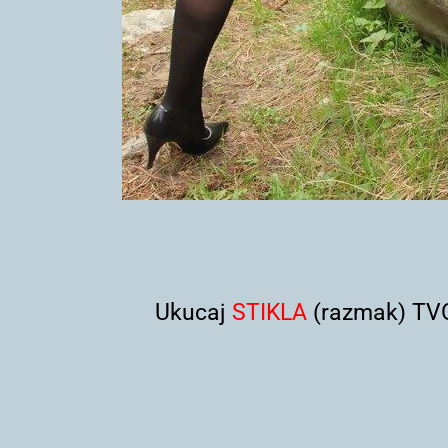
Ukucaj
STIKLA
(razmak) TVO