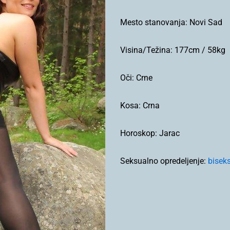
Mesto stanovanja:
Novi Sad
Visina/Težina:
177cm / 58kg
Oči:
Crne
Kosa:
Crna
Horoskop:
Jarac
Seksualno opredeljenje:
bisek