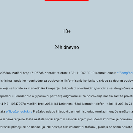
18+
24h dnevno
806 Matični broj: 17195735 Kontakt telefon: +381 11 207 30 10 Kontakt email:
office@fonl
icima i podatke neophodne za poslovanje i informisanje korisnika u skladu sa dobrim poslov
 lista koje se koriste za marketinške kampanje. Svi podaci o korisnicima/kupcima se strogo čuvaj
aposleni u Fonlider d.o.o (i poslovni partneri) odgovorni su za poštovanje načela zaštite privat
 PIB: 107479270 Matični broj: 20811161 Delatnost: 6201 Kontakt telefon: +381 11 207 30 21
maila
office@oneclick.rs
Pružalac usluge i njegovi partneri nisu odgovorni za moguće greške nast
ili nematerijalne štete nastale korišćenjem ili nekorišćenjem ponuđenih informacija odnosno k
orisnici primaju se ne naplaćuju. Ne postoje nikakvi dodatni troškovi, plaćaju se samo poslat