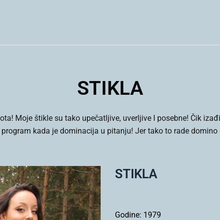
STIKLA
ota! Moje štikle su tako upečatljive, uverljive I posebne! Čik iz
 program kada je dominacija u pitanju! Jer tako to rade domin
STIKLA
Godine:
1979