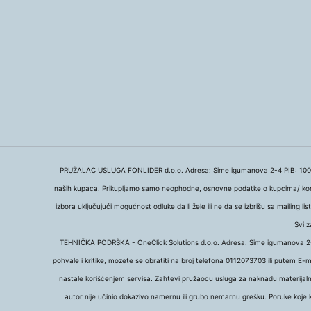
PRUŽALAC USLUGA FONLIDER d.o.o. Adresa: Sime igumanova 2-4 PIB: 100206
naših kupaca. Prikupljamo samo neophodne, osnovne podatke o kupcima/ korisn
izbora uključujući mogućnost odluke da li žele ili ne da se izbrišu sa mailing
Svi z
TEHNIČKA PODRŠKA - OneClick Solutions d.o.o. Adresa: Sime igumanova 2-4
pohvale i kritike, mozete se obratiti na broj telefona 0112073703 ili putem E-
nastale korišćenjem servisa. Zahtevi pružaocu usluga za naknadu materijalne 
autor nije učinio dokazivo namernu ili grubo nemarnu grešku. Poruke koje k