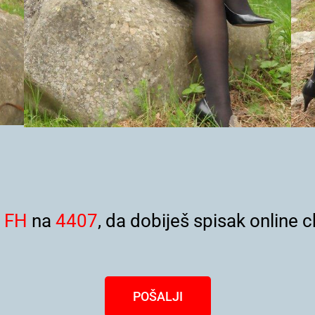
i
FH
na
4407
, da dobiješ spisak online c
POŠALJI