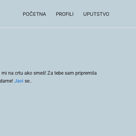
POČETNA
PROFILI
UPUTSTVO
ađi mi na crtu ako smeš! Za tebe sam pripremila
o dame!
Javi
se..