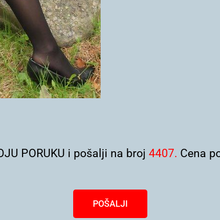
JU PORUKU i pošalji na broj
4407.
Cena po
POŠALJI