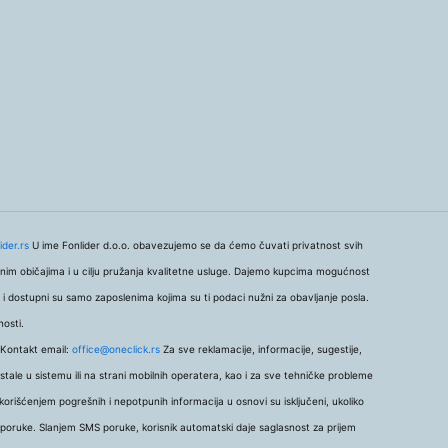
ider.rs
U ime Fonlider d.o.o. obavezujemo se da ćemo čuvati privatnost svih
nim običajima i u cilju pružanja kvalitetne usluge. Dajemo kupcima mogućnost
u i dostupni su samo zaposlenima kojima su ti podaci nužni za obavljanje posla.
nosti.
 Kontakt email:
office@oneclick.rs
Za sve reklamacije, informacije, sugestije,
ale u sistemu ili na strani mobilnih operatera, kao i za sve tehničke probleme
orišćenjem pogrešnih i nepotpunih informacija u osnovi su isključeni, ukoliko
e poruke. Slanjem SMS poruke, korisnik automatski daje saglasnost za prijem