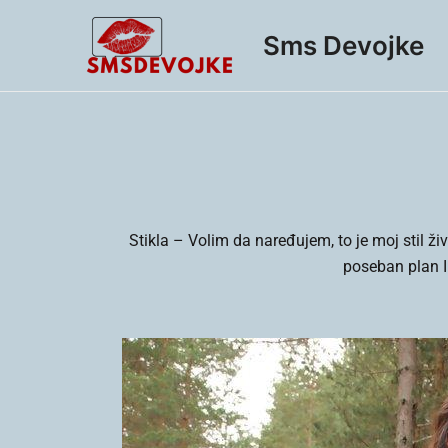
Skip
to
Sms Devojke
content
Stikla –
Volim da naređujem, to je moj stil živ
poseban plan I