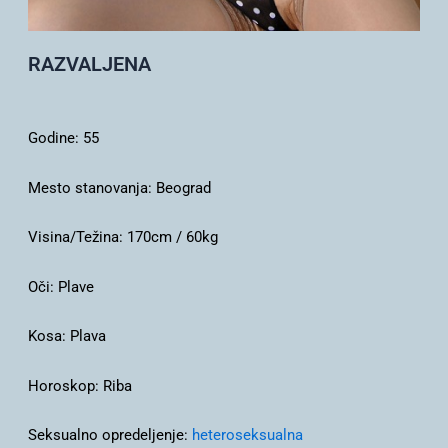
RAZVALJENA
Godine:
55
Mesto stanovanja:
Beograd
Visina/Težina:
170cm / 60kg
Oči:
Plave
Kosa:
Plava
Horoskop:
Riba
Seksualno opredeljenje:
heteroseksualna