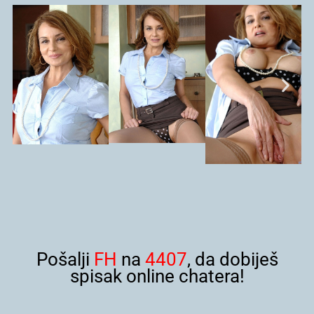
Pošalji
FH
na
4407
, da dobiješ
spisak online chatera!