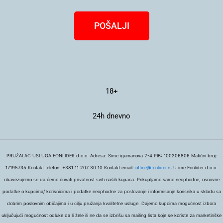
POŠALJI
18+
24h dnevno
PRUŽALAC USLUGA FONLIDER d.o.o. Adresa: Sime igumanova 2-4 PIB: 100206806 Matični broj:
17195735 Kontakt telefon: +381 11 207 30 10 Kontakt email:
office@fonlider.rs
U ime Fonlider d.o.o.
obavezujemo se da ćemo čuvati privatnost svih naših kupaca. Prikupljamo samo neophodne, osnovne
podatke o kupcima/ korisnicima i podatke neophodne za poslovanje i informisanje korisnika u skladu sa
dobrim poslovnim običajima i u cilju pružanja kvalitetne usluge. Dajemo kupcima mogućnost izbora
uključujući mogućnost odluke da li žele ili ne da se izbrišu sa mailing lista koje se koriste za marketinške