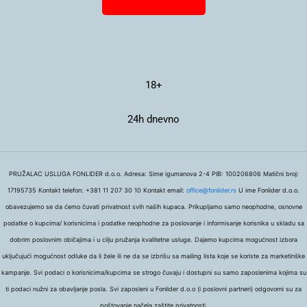
18+
24h dnevno
PRUŽALAC USLUGA FONLIDER d.o.o. Adresa: Sime igumanova 2-4 PIB: 100206806 Matični broj:
17195735 Kontakt telefon: +381 11 207 30 10 Kontakt email:
office@fonlider.rs
U ime Fonlider d.o.o.
obavezujemo se da ćemo čuvati privatnost svih naših kupaca. Prikupljamo samo neophodne, osnovne
podatke o kupcima/ korisnicima i podatke neophodne za poslovanje i informisanje korisnika u skladu sa
dobrim poslovnim običajima i u cilju pružanja kvalitetne usluge. Dajemo kupcima mogućnost izbora
uključujući mogućnost odluke da li žele ili ne da se izbrišu sa mailing lista koje se koriste za marketinške
kampanje. Svi podaci o korisnicima/kupcima se strogo čuvaju i dostupni su samo zaposlenima kojima su
ti podaci nužni za obavljanje posla. Svi zaposleni u Fonlider d.o.o (i poslovni partneri) odgovorni su za
poštovanje načela zaštite privatnosti.