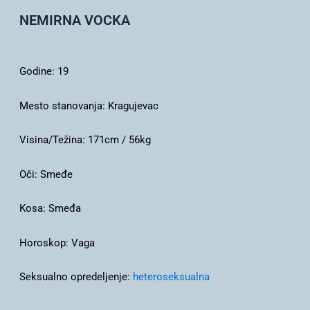
NEMIRNA VOCKA
Godine:
19
Mesto stanovanja:
Kragujevac
Visina/Težina:
171cm / 56kg
Oči:
Smeđe
Kosa:
Smeđa
Horoskop:
Vaga
Seksualno opredeljenje:
heteroseksualna