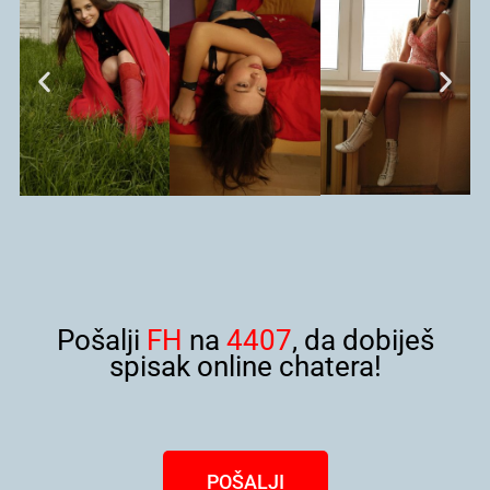
Pošalji
FH
na
4407
, da dobiješ
spisak online chatera!
POŠALJI