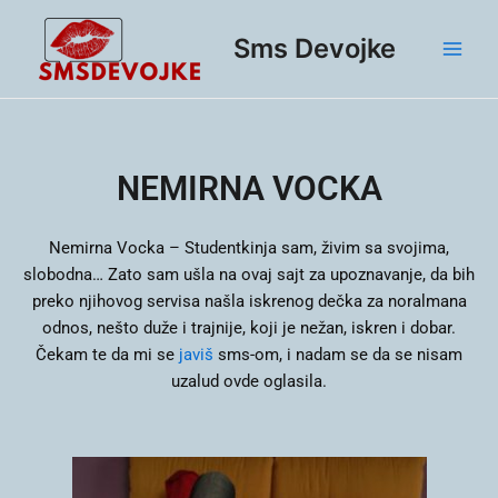
Skip
Main
to
Sms Devojke
Men
content
NEMIRNA VOCKA
Nemirna Vocka –
Studentkinja sam, živim sa svojima,
slobodna… Zato sam ušla na ovaj sajt za upoznavanje, da bih
preko njihovog servisa našla iskrenog dečka za noralmana
odnos, nešto duže i trajnije, koji je nežan, iskren i dobar.
Čekam te da mi se
javiš
sms-om, i nadam se da se nisam
uzalud ovde oglasila.