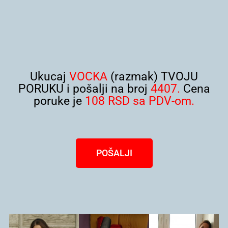
Ukucaj
VOCKA
(razmak) TVOJU
PORUKU i pošalji na broj
4407.
Cena
poruke je
108 RSD sa PDV-om.
POŠALJI