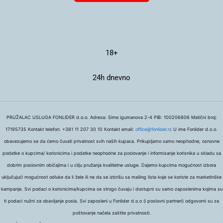
18+
24h dnevno
PRUŽALAC USLUGA FONLIDER d.o.o. Adresa: Sime igumanova 2-4 PIB: 100206806 Matični broj:
17195735 Kontakt telefon: +381 11 207 30 10 Kontakt email:
office@fonlider.rs
U ime Fonlider d.o.o.
obavezujemo se da ćemo čuvati privatnost svih naših kupaca. Prikupljamo samo neophodne, osnovne
podatke o kupcima/ korisnicima i podatke neophodne za poslovanje i informisanje korisnika u skladu sa
dobrim poslovnim običajima i u cilju pružanja kvalitetne usluge. Dajemo kupcima mogućnost izbora
uključujući mogućnost odluke da li žele ili ne da se izbrišu sa mailing lista koje se koriste za marketinške
kampanje. Svi podaci o korisnicima/kupcima se strogo čuvaju i dostupni su samo zaposlenima kojima su
ti podaci nužni za obavljanje posla. Svi zaposleni u Fonlider d.o.o (i poslovni partneri) odgovorni su za
poštovanje načela zaštite privatnosti.