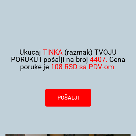
Ukucaj
TINKA
(razmak) TVOJU
PORUKU i pošalji na broj
4407.
Cena
poruke je
108 RSD sa PDV-om.
POŠALJI