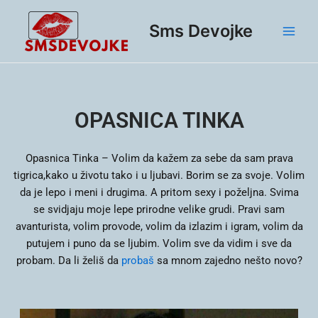
Skip
Main
to
Sms Devojke
Men
content
OPASNICA TINKA
Opasnica Tinka –
Volim da kažem za sebe da sam prava
tigrica,kako u životu tako i u ljubavi. Borim se za svoje. Volim
da je lepo i meni i drugima. A pritom sexy i poželjna. Svima
se svidjaju moje lepe prirodne velike grudi. Pravi sam
avanturista, volim provode, volim da izlazim i igram, volim da
putujem i puno da se ljubim. Volim sve da vidim i sve da
probam. Da li želiš da
probaš
sa mnom zajedno nešto novo?