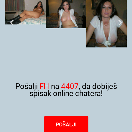
Pošalji
FH
na
4407
, da dobiješ
spisak online chatera!
POŠALJI