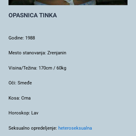
OPASNICA TINKA
Godine:
1988
Mesto stanovanja:
Zrenjanin
Visina/Težina:
170cm / 60kg
Oči:
Smeđe
Kosa:
Crna
Horoskop:
Lav
Seksualno opredeljenje:
heteroseksualna