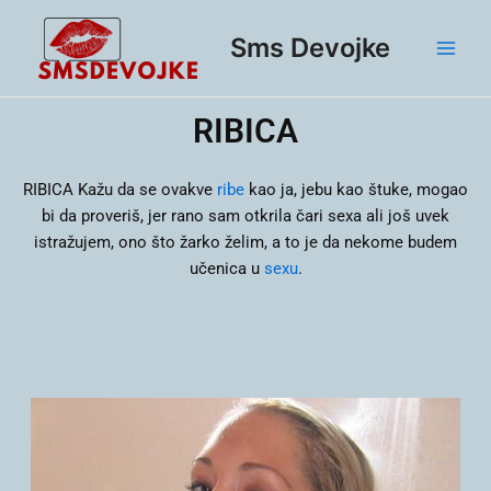
Skip
Main
to
Sms Devojke
Men
content
RIBICA
RIBICA
Kažu da se ovakve
ribe
kao ja, jebu kao štuke, mogao
bi da proveriš, jer rano sam otkrila čari sexa ali još uvek
istražujem, ono što žarko želim, a to je da nekome budem
učenica u
sexu
.