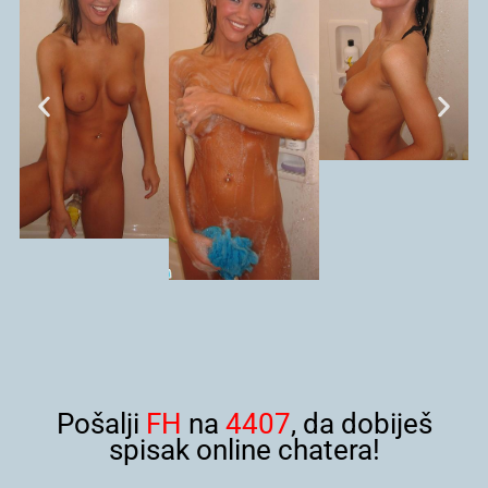
Pošalji
FH
na
4407
, da dobiješ
spisak online chatera!