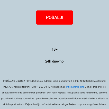
POŠALJI
18+
24h dnevno
PRUŽALAC USLUGA FONLIDER d.o.o. Adresa: Sime igumanova 2-4 PIB: 100206806 Matični broj:
17195735 Kontakt telefon: +381 11 207 30 10 Kontakt email:
office@fonlider.rs
U ime Fonlider d.o.o.
obavezujemo se da ćemo čuvati privatnost svih naših kupaca. Prikupljamo samo neophodne, osnovne
podatke o kupcima/ korisnicima i podatke neophodne za poslovanje i informisanje korisnika u skladu sa
dobrim poslovnim običajima i u cilju pružanja kvalitetne usluge. Dajemo kupcima mogućnost izbora