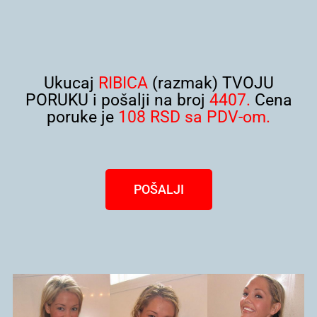
Ukucaj
RIBICA
(razmak) TVOJU
PORUKU i pošalji na broj
4407.
Cena
poruke je
108 RSD sa PDV-om.
POŠALJI