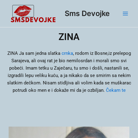
Skip
Main
to
Sms Devojke
Men
content
ZINA
ZINA
Ja sam jedna slatka
crnka
, rodom iz Bosne,iz prelepog
Sarajeva, ali ovaj rat je bio nemilosrdan i morali smo svi
pobeći. Imam tetku u Zaječaru, tu smo i došli, nastanili se,
izgradili lepu veliku kuću, a ja nikako da se smirim sa nekim
slatkim dečkom. Nisam stidljiva ali volim kada se muškarac
potrudi oko men e i dokaže mi da je ozbiljan.
Čekam te