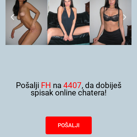
Pošalji
FH
na
4407
, da dobiješ
spisak online chatera!
POŠALJI