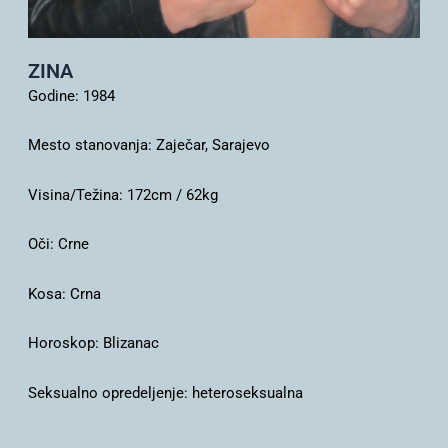
ZINA
Godine:
1984
Mesto stanovanja:
Zaječar, Sarajevo
Visina/Težina:
172cm / 62kg
Oči:
Crne
Kosa:
Crna
Horoskop:
Blizanac
Seksualno opredeljenje:
heteroseksualna