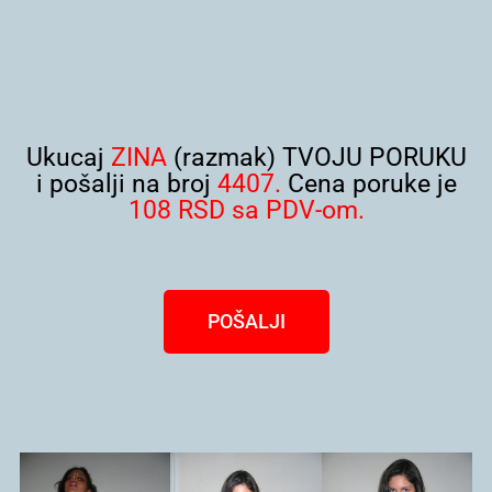
Ukucaj
ZINA
(razmak) TVOJU PORUKU
i pošalji na broj
4407.
Cena poruke je
108 RSD sa PDV-om.
POŠALJI