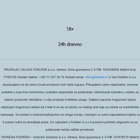
18+
24h dnevno
PRUŽALAC USLUGA FONLIDER d.o.o. Adresa: Sime igumanova 2-4 PIB: 100206806 Matični broj:
17195735 Kontakt telefon: +381 11 207 30 10 Kontakt email:
office@fonlider.rs
U ime Fonlider d.o.o.
obavezujemo se da ćemo čuvati privatnost svih naših kupaca. Prikupljamo samo neophodne, osnovne
podatke o kupcima/ korisnicima i podatke neophodne za poslovanje i informisanje korisnika u skladu sa
dobrim poslovnim običajima i u cilju pružanja kvalitetne usluge. Dajemo kupcima mogućnost izbora
uključujući mogućnost odluke da li žele ili ne da se izbrišu sa mailing lista koje se koriste za marketinške
kampanje. Svi podaci o korisnicima/kupcima se strogo čuvaju i dostupni su samo zaposlenima kojima su
ti podaci nužni za obavljanje posla. Svi zaposleni u Fonlider d.o.o (i poslovni partneri) odgovorni su za
poštovanje načela zaštite privatnosti.
TEHNIČKA PODRŠKA - OneClick Solutions d.o.o. Adresa: Sime igumanova 2-4 PIB: 107479270 Matični